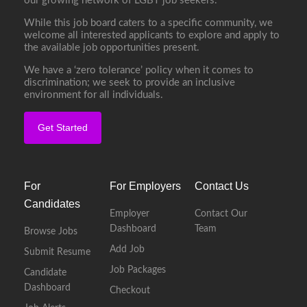
our growing network of LGBT job seekers.
While this job board caters to a specific community, we
welcome all interested applicants to explore and apply to
the available job opportunities present.
We have a ‘zero tolerance’ policy when it comes to
discrimination; we seek to provide an inclusive
environment for all individuals.
Get Started
For
For Employers
Contact Us
Candidates
Employer
Contact Our
Dashboard
Team
Browse Jobs
Add Job
Submit Resume
Job Packages
Candidate
Dashboard
Checkout