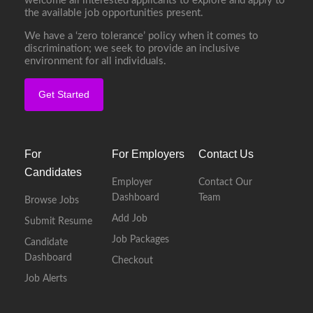
welcome all interested applicants to explore and apply to
the available job opportunities present.
We have a ‘zero tolerance’ policy when it comes to
discrimination; we seek to provide an inclusive
environment for all individuals.
Get Started
For
For Employers
Contact Us
Candidates
Employer
Contact Our
Dashboard
Team
Browse Jobs
Add Job
Submit Resume
Job Packages
Candidate
Dashboard
Checkout
Job Alerts