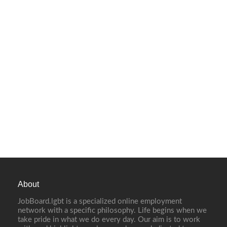
About
JobBoard.lgbt is a specialized online employment
network with a specific philosophy. Life begins when we
take pride in what we do every day. Our aim is to work