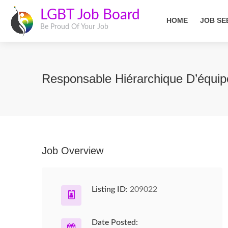
LGBT Job Board
HOME
JOB SE
Be Proud Of Your Job
Responsable Hiérarchique D’équi
Job Overview
Listing ID:
209022
Date Posted: