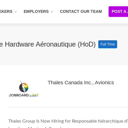
EKERS
EMPLOYERS
CONTACT OUR TEAM
POST A
pe Hardware Aéronautique (HoD)
Full Time
Thales Canada Inc., Avionics
Thales Group Is Now Hiring for Responsable hiérarchique 