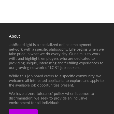
About
JobBoard.lgbt is a specialized online employment
network with a specific philosophy. Life begins when we
take pride in what we do every day. Our aim is to work
with, and highlight, employers who are dedicated to
providing unique, interesting and fulfilling experiences to
our growing network of LGBT job seekers.
While this job board caters to a specific community, we
welcome all interested applicants to explore and apply to
the available job opportunities present.
We have a ‘zero tolerance’ policy when it comes to
discrimination; we seek to provide an inclusive
environment for all individuals.