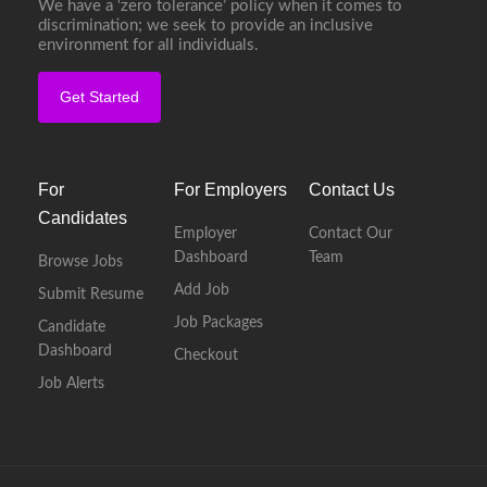
We have a ‘zero tolerance’ policy when it comes to
discrimination; we seek to provide an inclusive
environment for all individuals.
Get Started
For
For Employers
Contact Us
Candidates
Employer
Contact Our
Dashboard
Team
Browse Jobs
Add Job
Submit Resume
Job Packages
Candidate
Dashboard
Checkout
Job Alerts